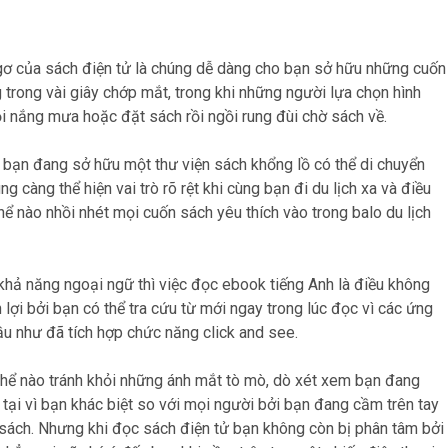
ngơ của sách điện tử là chúng dễ dàng cho bạn sở hữu những cuốn
 trong vài giây chớp mắt, trong khi những người lựa chọn hình
i nắng mưa hoặc đặt sách rồi ngồi rung đùi chờ sách về.
à bạn đang sở hữu một thư viện sách khổng lồ có thể di chuyển
 càng thể hiện vai trò rõ rệt khi cùng bạn đi du lịch xa và điều
ể nào nhồi nhét mọi cuốn sách yêu thích vào trong balo du lịch
khả năng ngoại ngữ thì việc đọc ebook tiếng Anh là điều không
n lợi bởi bạn có thể tra cứu từ mới ngay trong lúc đọc vì các ứng
u như đã tích hợp chức năng click and see.
thể nào tránh khỏi những ánh mắt tò mò, dò xét xem bạn đang
 tại vì bạn khác biệt so với mọi người bởi bạn đang cầm trên tay
ách. Nhưng khi đọc sách điện tử bạn không còn bị phân tâm bởi