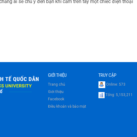
hẳng ai sẽ chú ý đến bạn khi cầm trên tay một chiếc điện thoại
GIỚI THIỆU
TRUY CẬP
Trang chủ
Online:
573
Giới thiệu
Tổng:
5,153,211
Facebook
Điều khoản và bảo mật