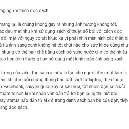
ững người thích đọc sách
 mang lại là chúng không gây ra những ảnh hưởng không tốt,
c đau mắt như khi sử dụng sách kĩ thuật số bởi với cách đọc
đối mặt với nguy cơ tật khúc xạ vì phải nhìn màn hình các thiết bị
 và tia ánh sáng xanh không hề tốt chút nào cho sức khỏe cũng như
, nhưng có thể hạn chế bằng cách bổ sung nước cho cơ thể nhiều
 cao hơn bình thường hay sử dụng mắt kính ngăn ánh sáng xanh.
 trưng của việc đọc sách in nữa là tạo cho người đọc một tâm trí
 tâm khi đọc bởi những thông báo bất chợt từ laptop, điện thoại
ừ Facebook, chuyện gì sẽ xảy ra sau nữa, tất nhiên bạn sẽ nhấp
 thậm tệ hơn là khi nhập văn bản trả lời bạn lại bị thu hút bởi
ay status hấp dẫn từ ai đó trong danh sách bạn bè của bạn, tiếp
đang đọc sách.