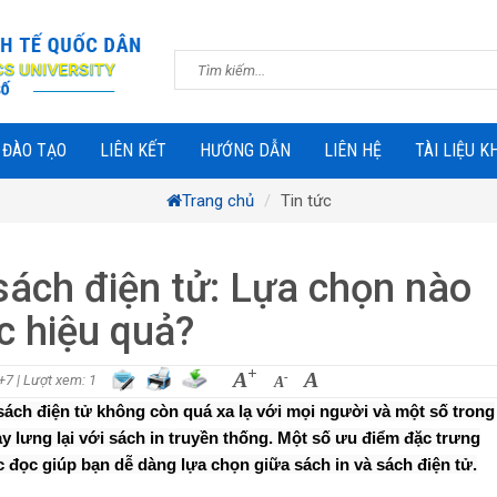
 ĐÀO TẠO
LIÊN KẾT
HƯỚNG DẪN
LIÊN HỆ
TÀI LIỆU K
Trang chủ
Tin tức
 sách điện tử: Lựa chọn nào
c hiệu quả?
+
A
A
-
T+7
| Lượt xem: 1
A
 sách điện tử không còn quá xa lạ với mọi người và một số trong
 lưng lại với sách in truyền thống. Một số ưu điểm đặc trưng
 đọc giúp bạn dễ dàng lựa chọn giữa sách in và sách điện tử.