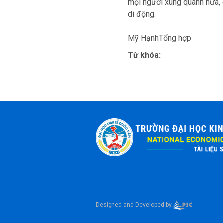
mọi người xung quanh nữa, c
di động.
Mỹ HạnhTổng hợp
Từ khóa:
Designed and Developed by