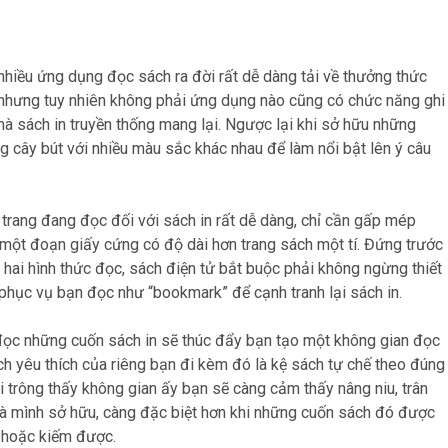
hiều ứng dụng đọc sách ra đời rất dễ dàng tải về thưởng thức
 nhưng tuy nhiên không phải ứng dụng nào cũng có chức năng ghi
 mà sách in truyền thống mang lại. Ngược lại khi sở hữu những
g cây bút với nhiều màu sắc khác nhau để làm nổi bật lên ý câu
 trang đang đọc đối với sách in rất dễ dàng, chỉ cần gấp mép
 một đoạn giấy cứng có độ dài hơn trang sách một tí. Đứng trước
a hai hình thức đọc, sách điện tử bắt buộc phải không ngừng thiết
phục vụ bạn đọc như “bookmark” để cạnh tranh lại sách in.
ọc những cuốn sách in sẽ thúc đẩy bạn tạo một không gian đọc
ch yêu thích của riêng bạn đi kèm đó là kệ sách tự chế theo đúng
i trông thấy không gian ấy bạn sẽ càng cảm thấy nâng niu, trân
à mình sở hữu, càng đặc biệt hơn khi những cuốn sách đó được
 hoặc kiếm được.