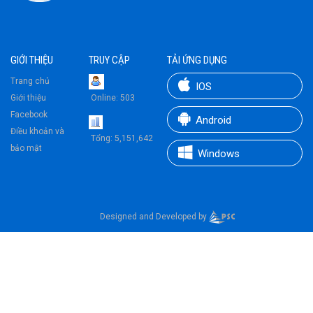
GIỚI THIỆU
TRUY CẬP
TẢI ỨNG DỤNG
Trang chủ
IOS
Giới thiệu
Online:
503
Facebook
Android
Điều khoản và
Tổng:
5,151,642
bảo mật
Windows
Designed and Developed by