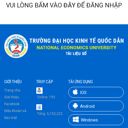
VUI LÒNG BẤM VÀO
ĐÂY
ĐỂ ĐĂNG NHẬP
GIỚI THIỆU
TRUY CẬP
TẢI ỨNG DỤNG
Trang chủ
IOS
Giới thiệu
Online:
192
Facebook
Android
Điều khoản và
Tổng:
5,152,222
bảo mật
Windows